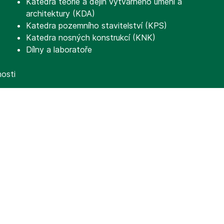
Katedra teorie a dějin výtvarného umění a
architektury (KDA)
Katedra pozemního stavitelství (KPS)
Katedra nosných konstrukcí (KNK)
Dílny a laboratoře
nosti